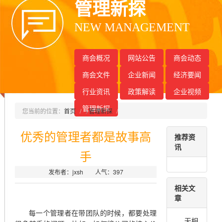
管理新探
NEW MANAGEMENT
商会概况
网站公告
商会动态
商会文件
企业新闻
经济要闻
行业资讯
政策解读
企业视频
管理新探
您当前的位置：
首页
>
管理新探
优秀的管理者都是故事高
推荐资
讯
手
发布者：jxsh 人气：
397
相关文
章
每一个管理者在带团队的时候，都要处理
无相