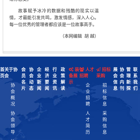
故事赋予冰冷的数据和残酷的现实以温
情，才最能引发共鸣，激发情感，深入人心。
每一位优秀的管理者都应该是一位故事高手。
（
本网编辑
胡
越
）
首
关于协
会
协
企
经
行
政
装
人才
招标
展
协
管
联
页
会
员
会
业
济
业
策
备展
招聘
采购
会
会
理
系
名
动
新
要
资
解
示
信
内
新
我
协
企
招
片
态
闻
闻
讯
读
息
刊
探
们
会
业
标
概
招
信
况
聘
息
协
人
采
会
才
购
领
简
信
导
历
息