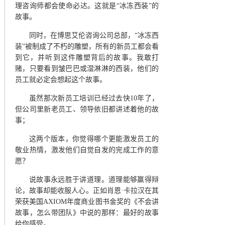
理咨询师都会使命必达。这就是
“冰冻西装”的
故事。
同时，在博思艾伦咨询公司总部，
“冰冻西
装”被制成了不朽的雕塑，所有的新员工都会看
到它，并听到这件雕塑背后的故事。我敢打
赌，只要看到皱巴巴或湿淋淋的西装，他们的
员工就必定会想起这个故事。
虽然那次新员工培训已经过去快
10年了，
但公司里新老员工、领导依旧都讲述着他的故
事；
这两个版本，你觉得哪个更能激发员工的
敬业热情，激发他们自觉自发的完成工作的意
愿？
说故事永远胜于讲道理。道理能够赢得辩
论，故事却能收服人心。正如肖恩
·卡拉汉在其
荣获美国AXIOM年度商业图书金奖的《不会讲
故事
，
怎么带团队》中说的那样：最好的故事
给你感受。