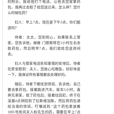
的附近，我给他打个电话，让他去您家拿药
包，我再过去取了给您送过来，怎么样？您什
么时候吃药？
妇人
：
早上
7点，现在是下午3点，你们能
送吗？
侍者
：
太太，您别担心，如果联系上管
家，您告诉他，赫维
·门德斯将在1小时左右去
取药包，然后明早7点，我们就给您送房间
去。
妇人与管家电话告知事情的安排后，侍者
在旁安慰到：夫人，您放心吃晚饭，好好休息
一下，我保证所有事情都会处理好的。
随后，侍者下楼找到领班，告诉他，自己
要去拿药包，接着跳进汽车，驱车
5小时，直
奔兄弟家，取了药包后，接着往回赶，终于在
凌晨4点钟回到了拉斯维加斯。然后将药包递
给当值的领班，叮嘱说到:“这个药包里放着
1005号房间夫人和先生的药，需要在早上7点