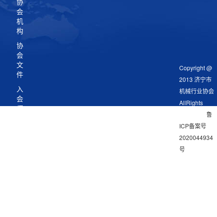
协
会
机
构
协
会
文
Copyright @
件
2013 济宁市
入
机械行业协会
会
AllRights
须
Reserved
鲁
知
ICP备案号
会
2020044934
议
号
资
料
地址：济宁市
海川路9号产
专
学研基地D2
业
委
电话：0537-
员
5666618 邮
会