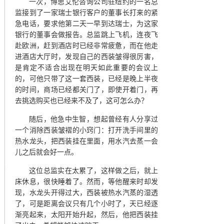
一次，博思艾伦咨询公司驻纽约的一名总
监接到了一家瑞士银行客户的董事长打来的紧
急电话，要求他第二天一早到达瑞士，为这家
银行的董事会做报告。总监跳上飞机，连夜飞
赴欧洲，赶到酒店时已经非常疲惫，而在他走
进酒店大厅时，发现自己的西装皱得很厉害，
是肯定不适合出现在明天如此重要的会议上
的，可他只带了这一套西装，已经是晚上半夜
的时间，商场已经都关门了，即使开着门，再
去挑选购买也已经来不及了，这可怎么办？
随后，他急中生智，想起曾经有人分享过
一个消除西装皱褶的小窍门：打开洗手间里的
热水龙头，把西装挂在里面，用水汽去蒸一会
儿之后就会好一点。
这位总监实在太累了，这样做之后，就上
床休息，很快睡着了。然而，等他醒来时却发
现，水龙头开得过大，西装被热水汽蒸的湿透
了，可是距离会议只有几个小时了，天已经逐
渐亮起来，太阳开始升起，然后，他把西装挂