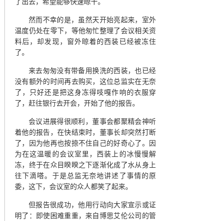
了出去，希望能够快速晾干。
然而不幸的是，虽然天开始亮起来，室外
温度仍处在零下，等他匆忙整理了会议相关资
料后，却发现，窗外晾着的西装已经被冻住
了。
来去匆匆没有带备用换洗的西装，也已经
没有额外的时间再去购买，这位总监实在无奈
了，只好还是把这身冻得吱嘎作响的衣服穿
了，赶往银行去开会，开始了他的报告。
会议进展得很顺利，董事会都聚精会神听
着他的报告，在快结束时，董事长却突然打断
了，因为他再也按捺不住自己的好奇心了。因
为在这温暖的会议室里，西装上的冰慢慢解
冻，终于在众目睽睽之下逐渐化成了水从身上
往下滴嗒。于是总监无奈地讲述了事情的原
委，这下，会议室的众人都笑了起来。
但报告很成功，他用行动向大家宣示或证
明了：即使困难重重，来自博思艾伦公司的管