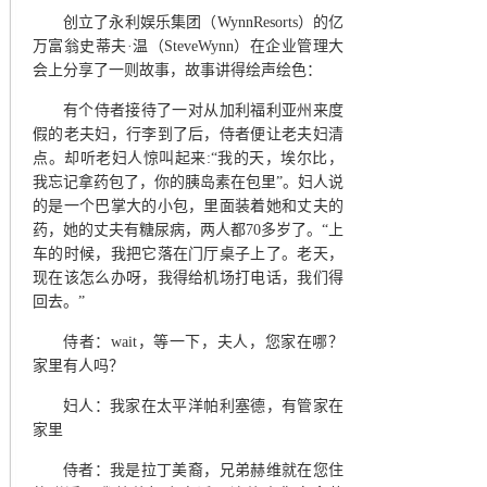
创立了永利娱乐集团
（
WynnResorts
）
的亿
万富翁史蒂夫
·温
（
SteveWynn
）
在企业管理大
会上分享了一则故事，故事讲得绘声绘色：
有个侍者接待了一对从加利福利亚州来度
假的老夫妇，行李到了后，侍者便让老夫妇清
点。却听老妇人惊叫起来
:“我的天，埃尔比，
我忘记拿药包了，你的胰岛素在包里”。妇人说
的是一个巴掌大的小包，里面装着她和丈夫的
药，她的丈夫有糖尿病，两人都70多岁了。“上
车的时候，我把它落在门厅桌子上了。老天，
现在该怎么办呀，我得给机场打电话，我们得
回去。”
侍者
：
wait，等一下，夫人，您家在哪？
家里有人吗
？
妇人
：
我家在太平洋帕利塞德，有管家在
家里
侍者
：
我是拉丁美裔，兄弟赫维就在您住