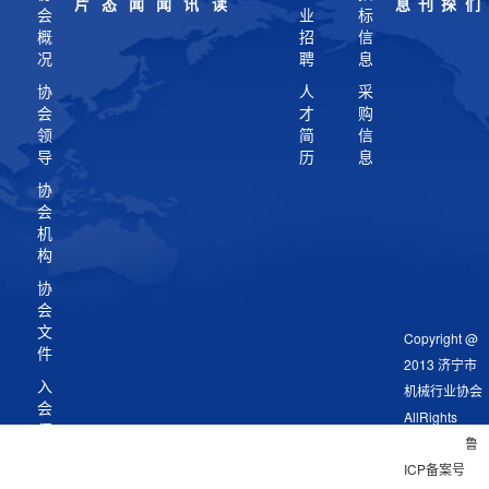
片
态
闻
闻
讯
读
息
刊
探
们
会
业
标
概
招
信
况
聘
息
协
人
采
会
才
购
领
简
信
导
历
息
协
会
机
构
协
会
文
Copyright @
件
2013 济宁市
入
机械行业协会
会
AllRights
须
Reserved
鲁
知
ICP备案号
会