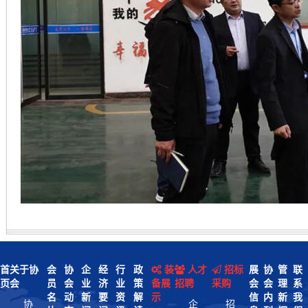
首
关于协
会
协
企
经
行
政
装
人才
招标
展
协
管
联
页
会
员
会
业
济
业
策
备展
招聘
采购
会
会
理
系
名
动
新
要
资
解
示
信
内
新
我
协
企
招