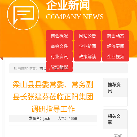
企业新闻
COMPANY NEWS
商会概况
网站公告
商会动态
商会文件
企业新闻
经济要闻
行业资讯
政策解读
企业视频
管理新探
您当前的位置：
首页
>
企业新闻
梁山县县委常委、常务副
推荐资
讯
县长张建芬莅临正阳集团
调研指导工作
相关文
发布者：jxsh 人气：
4656
章
无相