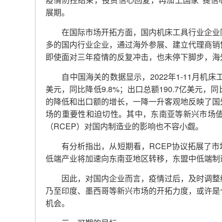
疫情防控结束，投资信心回复，再加上国家“提信
展期。
在国际市场开拓方面，国内机床工具行业企业同
多的国内行业企业，通过海外参展、建立代理商销
即使面对三年疫情的反复冲击，也未停下脚步，海
2022
1-11
自中国海关的数据显示，
年
月机床
9.8%
190.7
美元，同比降低
；出口总额
亿美元，同
的降低和出口额的增长，一降一升客观地反映了国
场的重要性和迫切性。其中，东南亚等新兴市场
RCEP
（
）对国内制造业的影响也不容小觑。
RCEP
有分析指出，从短期看，
协议拓展了市
低端产业将加速向东南亚地区转移，东盟中低端制
因此，对国内企业而言，疫情过后，及时调整经
乃至印度、墨西哥等新兴市场的开拓力度，或许是
机会。