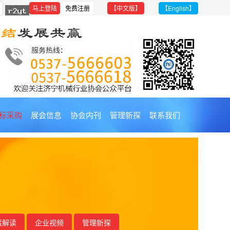
【中文版】
【English】
标采购
展会信息
协会内刊
管理新探
联系我们
策解读
企业视频
管理新探