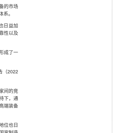
备的市场
体系。
也日益加
靠性以及
形成了一
2022
告（
家间的竞
持下，通
高端装备
地位也日
国家制造