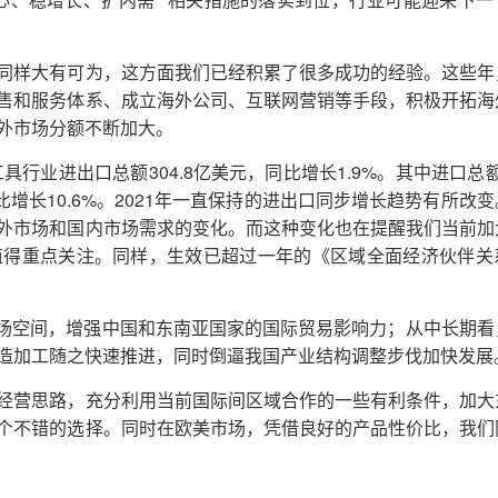
心、稳增长、扩内需”
相关措施的落实到位，行业可能迎来下一
样大有可为，这方面我们已经积累了很多成功的经验。这些年
售和服务体系、成立海外公司、互联网营销等手段，积极开拓海
外市场分额不断加大。
304.8
1.9%
工具行业进出口总额
亿美元，同比增长
。其中进口总
10.6%
2021
比增长
。
年一直保持的进出口同步增长趋势有所改变
外市场和国内市场需求的变化。而这种变化也在提醒我们当前加
值得重点关注。同样，生效已超过一年的《区域全面经济伙伴关
场空间，增强中国和东南亚国家的国际贸易影响力；从中长期看
造加工随之快速推进，同时倒逼我国产业结构调整步伐加快发展
营思路，充分利用当前国际间区域合作的一些有利条件，加大
个不错的选择。同时在欧美市场，凭借良好的产品性价比，我们