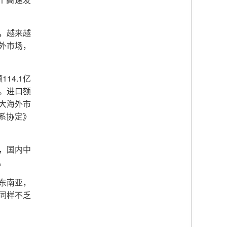
个高速发
，越来越
外市场，
114.1
额
亿
。进口额
大海外市
系协定》
，国内中
。
东南亚，
同样不乏