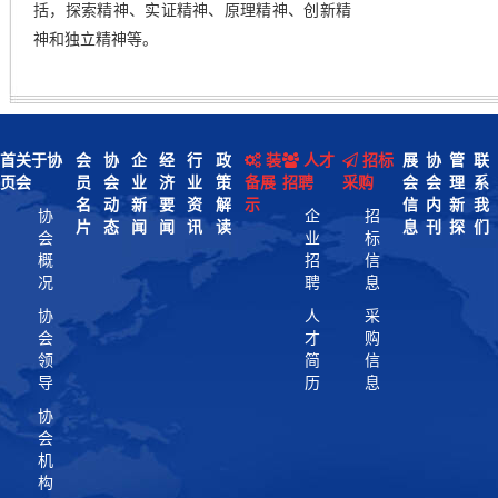
括，探索精神、实证精神、原理精神、创新精
神和独立精神等。
首
关于协
会
协
企
经
行
政
装
人才
招标
展
协
管
联
页
会
员
会
业
济
业
策
备展
招聘
采购
会
会
理
系
名
动
新
要
资
解
示
信
内
新
我
协
企
招
片
态
闻
闻
讯
读
息
刊
探
们
会
业
标
概
招
信
况
聘
息
协
人
采
会
才
购
领
简
信
导
历
息
协
会
机
构