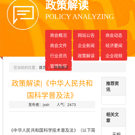
政策解读
POLICY ANALYZING
商会概况
网站公告
商会动态
商会文件
企业新闻
经济要闻
行业资讯
政策解读
企业视频
管理新探
您当前的位置：
首页
>
政策解读
政策解读|《中华人民共和
推荐资
讯
国科学普及法》
发布者：jxsh 人气：
2473
相关文
章
《中华人民共和国科学技术普及法》（以下简
无相